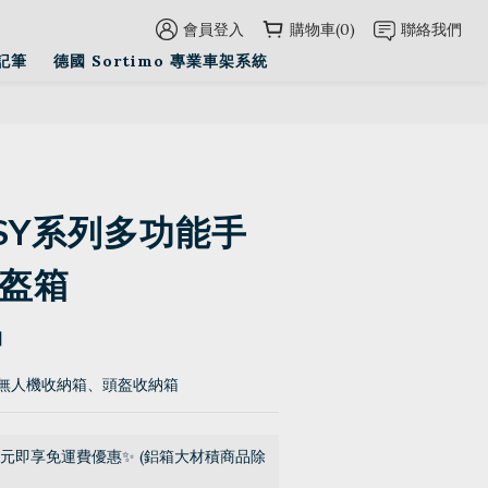
會員登入
購物車(0)
聯絡我們
立即購買
記筆
德國 Sortimo 專業車架系統
SY系列多功能手
頭盔箱
】
無人機收納箱、頭盔收納箱
0元即享免運費優惠✨ (鋁箱大材積商品除