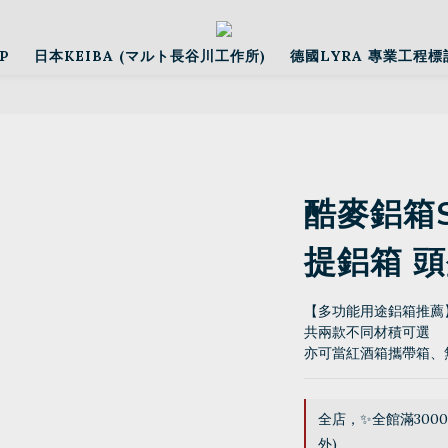
P
日本KEIBA (マルト長谷川工作所)
德國LYRA 專業工程標
酷麥鋁箱
提鋁箱 
【多功能用途鋁箱推薦
共兩款不同材積可選
亦可當紅酒箱攜帶箱、
全店，✨全館滿300
外)