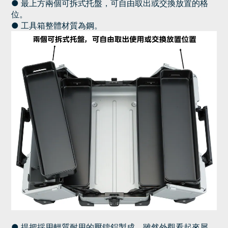
● 最上方兩個
可拆式托盤，可自由取出或交換放置的格
位。
●
工具箱整體
材質為鋼。
●
提把採用輕質耐用的壓鑄鋁製成，雖然外觀看起來犀