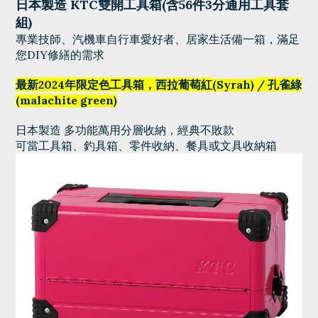
日本製造 KTC雙開工具箱(含56件3分通用工具套
組)
專業技師、汽機車自行車愛好者、居家生活備一箱，滿足
您DIY修繕的需求
最新2024年限定色工具箱，西拉葡萄紅
(
Syrah
)
/ 孔雀綠
(
malachite green
)
日本製造
多功能萬用
分層
收納，經典不敗款
可當工具箱、釣具箱、零件收納、餐具或文具收納箱