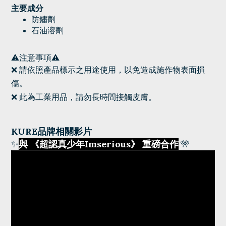
主要成分
防鏽劑
石油溶劑
⚠️注意事項⚠️
❌
請依照產品標示之用途使用，以免造成施作物表面損
傷。
❌
此為工業用品，請勿長時間接觸皮膚。
KURE品牌相關影片
✨
與 《超認真少年Imserious》 重磅合作
🎌