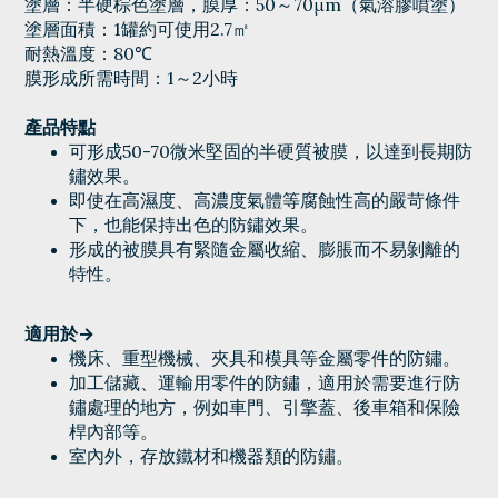
塗層：半硬棕色塗層，膜厚：50～70μm（氣溶膠噴塗）
塗層面積：1罐約可使用2.7㎡
耐熱溫度：80℃
膜形成所需時間：1～2小時
產品特點
可形成50-70微米堅固的半硬質被膜，以達到長期防
鏽效果。
即使在高濕度、高濃度氣體等腐蝕性高的嚴苛條件
下，也能保持出色的防鏽效果。
形成的被膜具有緊隨金屬收縮、膨脹而不易剝離的
特性。
適用於→
機床、重型機械、夾具和模具等金屬零件的防鏽。
加工儲藏、運輸用零件的防鏽，適用於需要進行防
鏽處理的地方，例如車門、引擎蓋、後車箱和保險
桿內部等。
室內外，存放鐵材和機器類的防鏽。