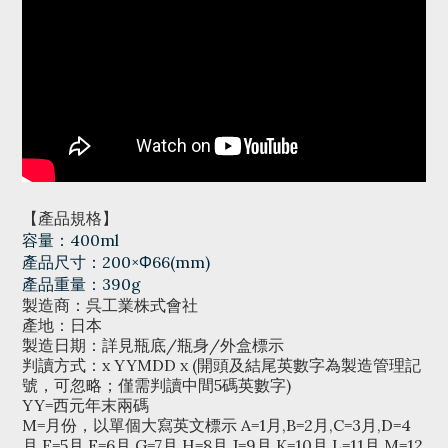
【產品規格】
容量：400ml
產品尺寸：200×Φ66(mm)
產品重量：390g
製造商：呉工業株式會社
產地：日本
製造日期：詳見瓶底/瓶身/外盒標示
判讀方式：x YYMDD x (開頭及結尾英數字為製造管理記
號，可忽略；僅需判讀中間5碼英數字)
YY=西元年末兩碼
M=月份，以單個大寫英文標示 A=1月,B=2月,C=3月,D=4
月,E=5月,F=6月,G=7月,H=8月,J=9月,K=10月,L=11月,M=12