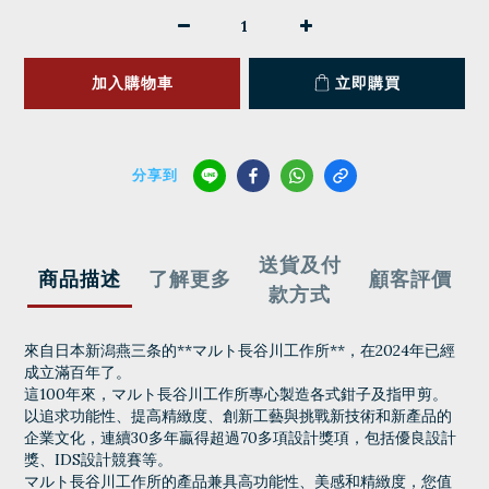
加入購物車
立即購買
分享到
送貨及付
商品描述
了解更多
顧客評價
款方式
來自日本新潟燕三条的**マルト長谷川工作所**，在2024年已經
成立滿百年了。
這100年來，マルト長谷川工作所專心製造各式鉗子及指甲剪。
以追求功能性、提高精緻度、創新工藝與挑戰新技術和新產品的
企業文化，連續30多年贏得超過70多項設計獎項，包括優良設計
獎、IDS設計競賽等。
マルト長谷川工作所的產品兼具高功能性、美感和精緻度，您值