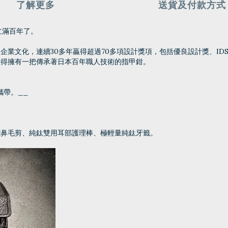
了解更多
送貨及付款方式
立滿百年了。
業文化，連續30多年贏得超過70多項設計獎項，包括優良設計獎、ID
值得擁有一把傳承著日本百年職人技術的指甲鉗。
攜帶。__
鋼鼻毛剪、純鈦雙用耳部護理棒、極輕量純鈦牙籤。