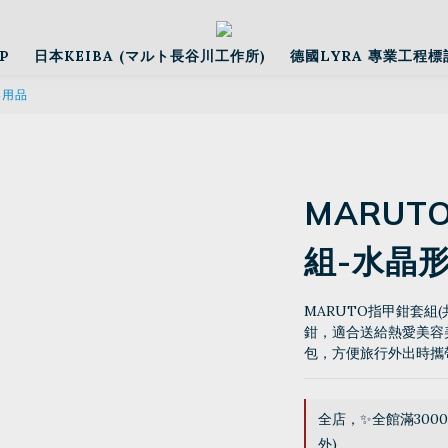
P
日本KEIBA (マルト長谷川工作所)
德國LYRA 專業工程標
容用品
MARUT
組-水晶
MARUTO指甲鉗套組
鉗，適合送給熱愛美容
包，方便旅行外出時攜
全店，✨全館滿300
外)