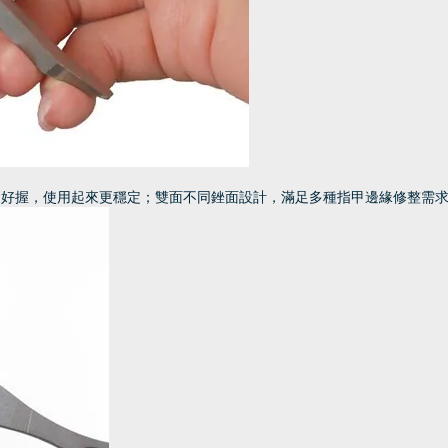
更好握，使用起來更穩定；雙面不同銼面設計，滿足多種指甲邊緣修整需