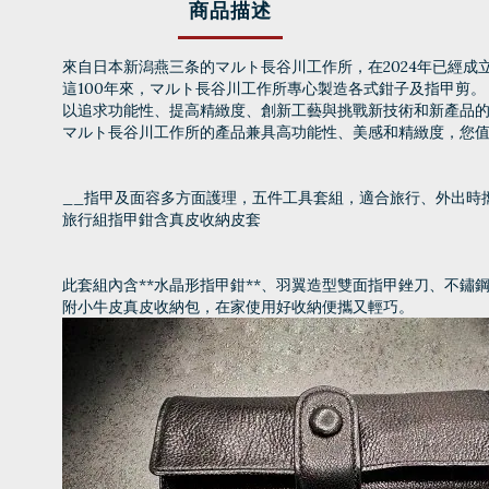
商品描述
來自日本新潟燕三条的マルト長谷川工作所，在2024年已經成
這100年來，マルト長谷川工作所專心製造各式鉗子及指甲剪。
以追求功能性、提高精緻度、創新工藝與挑戰新技術和新產品的企
マルト長谷川工作所的產品兼具高功能性、美感和精緻度，您
__指甲及面容多方面護理，五件工具套組，適合旅行、外出時
旅行組指甲鉗含真皮收納皮套
此套組內含**水晶形指甲鉗**、羽翼造型雙面指甲銼刀、不鏽
附小牛皮真皮收納包，在家使用好收納便攜又輕巧。