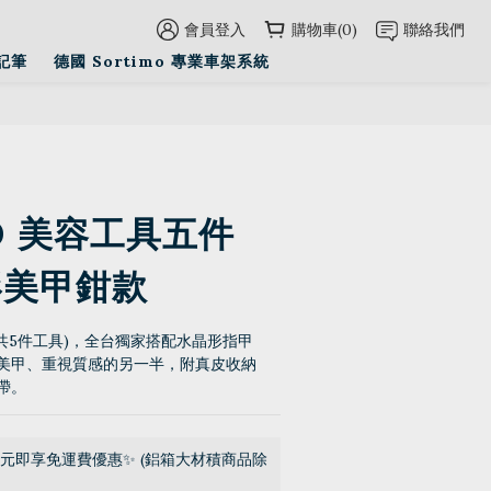
會員登入
購物車(0)
聯絡我們
記筆
德國 Sortimo 專業車架系統
O 美容工具五件
形美甲鉗款
(共5件工具)，全台獨家搭配水晶形指甲
美甲、重視質感的另一半，附真皮收納
帶。
0元即享免運費優惠✨ (鋁箱大材積商品除