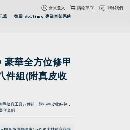
會員登入
購物車(0)
聯絡我們
立即購買
記筆
德國 Sortimo 專業車架系統
O 豪華全方位修甲
八件組(附真皮收
華美甲修容工具八件組，附小牛皮收納包，
美容套組
0元即享免運費優惠✨ (鋁箱大材積商品除