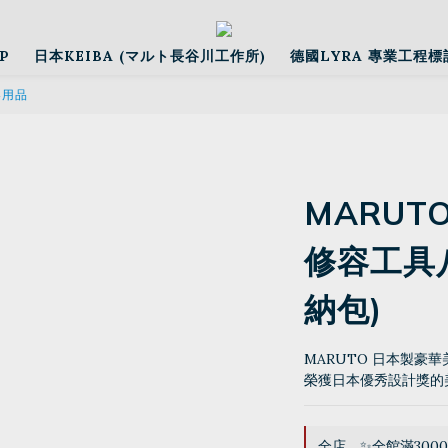
P
日本KEIBA (マルト長谷川工作所)
德國LYRA 專業工程標
容用品
MARUT
修容工具
納包)
MARUTO 日本製豪
榮獲日本優秀設計獎的
全店，✨全館滿300