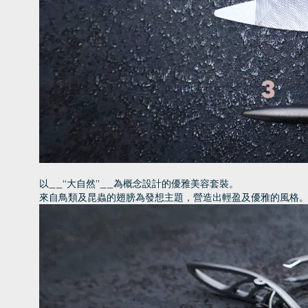
以__“大自然”__為概念設計的優雅美容套裝。
來自鳥類及昆蟲的翅膀為發想主題，營造出輕盈及優雅的風格。以