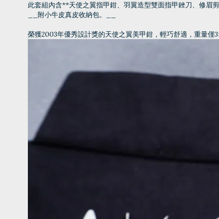
此套組內含**天使之翼指甲鉗、羽翼造型雙面指甲銼刀、修眉
__附小牛皮真皮收納包。__
榮獲2003年優秀設計獎的天使之翼美甲鉗，輕巧舒適，重量僅3