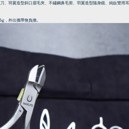
剪刀、羽翼造型斜口眉毛夾、不鏽鋼鼻毛剪、羽翼造型隨身鏡、純鈦雙用耳
5g，外出攜帶無負擔。