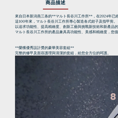
商品描述
來自日本新潟燕三条的**マルト長谷川工作所**，在2024年
這100年來，マルト長谷川工作所專心製造各式鉗子及指甲剪。
以追求功能性、提高精緻度、創新工藝與挑戰新技術和新產品的企
マルト長谷川工作所的產品兼具高功能性、美感和精緻度，您
**榮獲優秀設計獎的豪華美容套組**
完整的修甲及面容護理與清潔的套組，給您全方位的呵護。