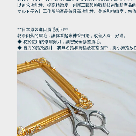
以追求功能性、提高精緻度、創新工藝與挑戰新技術和新產品的企
マルト長谷川工作所的產品兼具高功能性、美感和精緻度，您
**日本原裝進口眉毛剪刀**
乾淨俐落的眉毛，讓你看起來神采飛揚，改善人緣、好運。
◆ 易於使用的修眉剪刀，讓您安全修整眉毛。
◆ 省力的指托設計，將無名指和拇指放在指圈中，將小拇指放