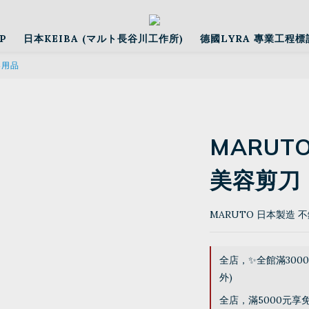
P
日本KEIBA (マルト長谷川工作所)
德國LYRA 專業工程標
容用品
MARUT
美容剪刀
MARUTO 日本製造 
全店，✨全館滿300
外)
全店，滿5000元享