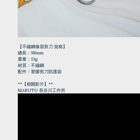
【不鏽鋼修眉剪刀 規格】
總長：98mm
重量：13g
材質：不鏽鋼
配件：塑膠剪刀防護袋
**【相關影片】**
MARUTO 長谷川工作所