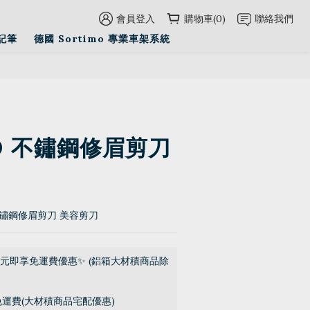
會員登入
購物車(0)
聯絡我們
立即購買
記筆
德國 Sortimo 專業車架系統
O 不鏽鋼修眉剪刀
不鏽鋼修眉剪刀 美容剪刀
0元即享免運費優惠✨ (鋁箱大材積商品除
免運費(大材積商品宅配優惠)