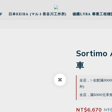
P
日本KEIBA (マルト長谷川工作所)
德國LYRA 專業工程標
Sortimo
車
全店，✨全館滿300
外)
全店，滿5000元享
NT$6,670
NT$