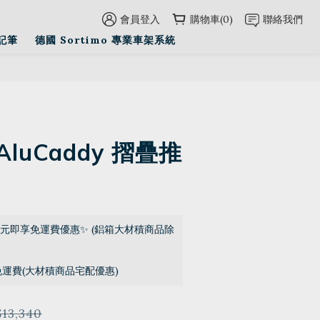
會員登入
購物車(0)
聯絡我們
立即購買
記筆
德國 Sortimo 專業車架系統
 AluCaddy 摺疊推
0元即享免運費優惠✨ (鋁箱大材積商品除
免運費(大材積商品宅配優惠)
13,340