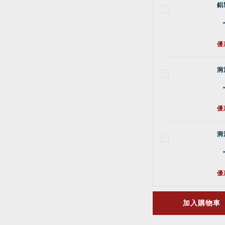
鋁
優
洞
優
洞
優
加入購物車