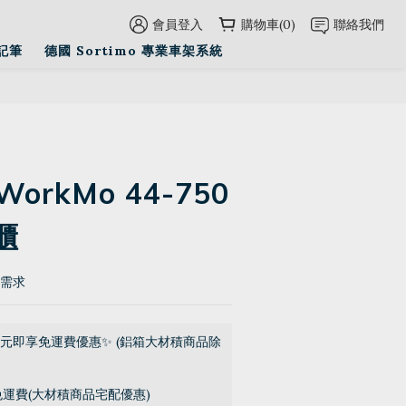
會員登入
購物車(0)
聯絡我們
立即購買
記筆
德國 Sortimo 專業車架系統
 WorkMo 44-750
櫃
的需求
0元即享免運費優惠✨ (鋁箱大材積商品除
免運費(大材積商品宅配優惠)