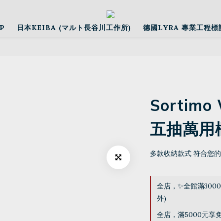
P
日本KEIBA (マルト長谷川工作所)
德國LYRA 專業工程標
Sortimo
五抽萬用
多款收納款式 符合您
全店，✨全館滿300
外)
全店，滿5000元享